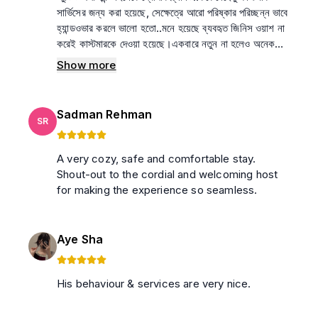
সার্ভিসের জন্য করা হয়েছে, সেক্ষেত্রে আরো পরিষ্কার পরিচ্ছন্ন ভাবে
হ্যান্ডওভার করলে ভালো হতো..মনে হয়েছে ব্যবহৃত জিনিস ওয়াশ না
করেই কাস্টমারকে দেওয়া হয়েছে।একবারে নতুন না হলেও অনেকটা
নতুন ওয়াশড বিছানা চাদর, পরিষ্কার বেসিন, ব্যবহৃত না হয়ে ইনটেক
Show more
ছোটো মিনি প্যাক সাবান, বাথরুম পরিষ্কার পরিচ্ছন্ন ভাবে
কাস্টমারকে দিলে ভালো হতো যেহেতু বেশ ভালো পেমেন্ট নেওয়া হয়েছে
পার ডে অনুযায়ী। সে তুলনায় কিছুটা ওভারপ্রাইজড মনে হয়েছে।
Sadman Rehman
তবে হোস্ট আশা করি পর্যাপ্ত পরিষ্কার পরিচ্ছন্নতা, ক্লিনড
SR
ওয়াশরুম এ ব্যাপারগুলোয় ভবিষ্যতে আরো ভালোভাবে প্রফেশনাল
হলে উনার স্টুডিও এপার্টমেন্ট ভালো একটা চয়েজ হতে পারে।হোস্টের
A very cozy, safe and comfortable stay.
এপার্টমেন্টের সাথে ছাদের ফুলগাছগুলো প্রশংসনীয়।
Shout-out to the cordial and welcoming host
for making the experience so seamless.
Aye Sha
His behaviour & services are very nice.