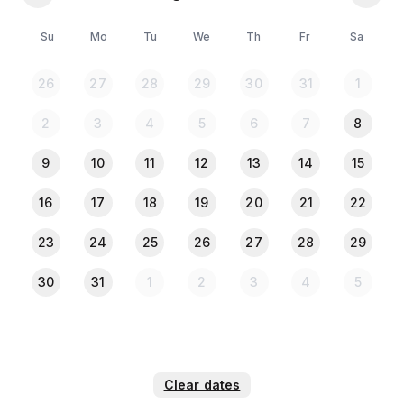
Su
Mo
Tu
We
Th
Fr
Sa
*** Please Note:***
All the Guests must provide NID or Passport copy
26
27
28
29
30
31
1
when they check in.
2
3
4
5
6
7
8
9
10
11
12
13
14
15
16
17
18
19
20
21
22
23
24
25
26
27
28
29
30
31
1
2
3
4
5
Clear dates