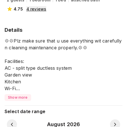
4.75
4
reviews
Details
💠💠Plz make sure that u use everything wit carefully
n cleaning maintenance properly.💠💠
Facilities:
AC - split type ductless system
Garden view
Kitchen
Wi-Fi
Dedicated workspace
Show more
Pets allowed
TV
Select date range
Fire Extinguisher
Private patio or balcony
August 2026