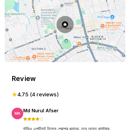
Review
4.75
(
4
reviews)
Md Nurul Afser
MA
স্টুডিও এপার্টমেন্ট হিসেবে প্রোপার প্ল্যানড..তবে যেহেতু কাস্টমার