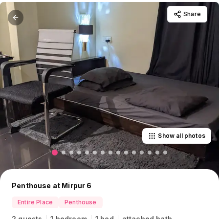
Share
Show all photos
Penthouse at Mirpur 6
Entire Place
Penthouse
2 guests
1 bedroom
1 bed
attached bath